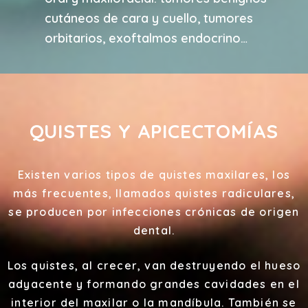
cutáneos de cara y cuello, tumores
orbitarios, exoftalmos endocrino…
QUISTES Y APICECTOMÍAS
Existen varios tipos de quistes maxilares, los
más frecuentes, llamados quistes radiculares,
se producen por infecciones crónicas de origen
dental.
Los quistes, al crecer, van destruyendo el hueso
adyacente y formando grandes cavidades en el
interior del maxilar o la mandíbula. También se